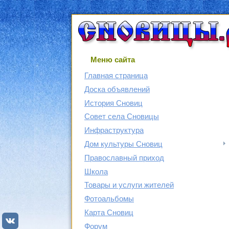
Меню сайта
Главная страница
Доска объявлений
История Сновиц
Совет села Сновицы
Инфраструктура
Дом культуры Сновиц
Православный приход
Школа
Товары и услуги жителей
Фотоальбомы
Карта Сновиц
Форум