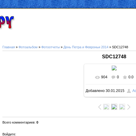
Главная
»
Фотоальбом
»
Фотоотчеты
»
День Петра и Февроньи 2014
» SDC12748
SDC12748
904
0
0.0
В реальном размер
Добавлено
30.01.2015
A
1000x750
/ 222.8Kb
Всего комментариев
:
0
Войдите: