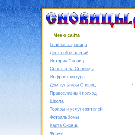
Меню сайта
Главная страница
Доска объявлений
История Сновиц
Совет села Сновицы
Инфраструктура
Дом культуры Сновиц
Православный приход
Школа
Товары и услуги жителей
Фотоальбомы
Карта Сновиц
Форум