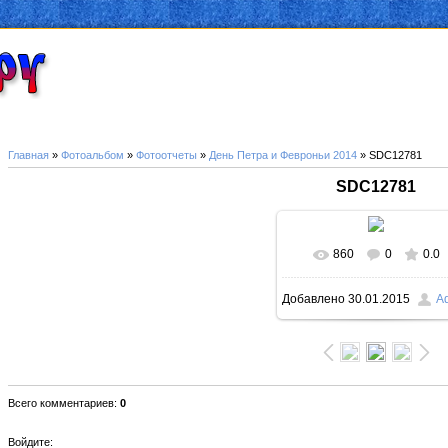
Главная
»
Фотоальбом
»
Фотоотчеты
»
День Петра и Февроньи 2014
» SDC12781
SDC12781
860
0
0.0
В реальном размер
Добавлено
30.01.2015
A
1000x750
/ 193.9Kb
Всего комментариев
:
0
Войдите: