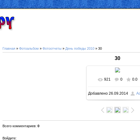
Главная
»
Фотоальбом
»
Фотоотчеты
»
День победы 2010
» 30
30
921
0
0.0
В реальном размер
Добавлено
26.09.2014
A
1000x750
/ 156.0Kb
Всего комментариев
:
0
Войдите: