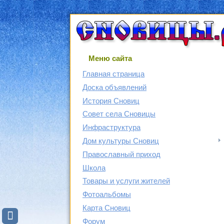
Меню сайта
Главная страница
Доска объявлений
История Сновиц
Совет села Сновицы
Инфраструктура
Дом культуры Сновиц
Православный приход
Школа
Товары и услуги жителей
Фотоальбомы
Карта Сновиц
Форум