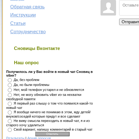
Обратная связь
Инструкции
Отправи
Статьи
Сотрудничество
Сновицы Вконтакте
Наш опрос
Получилось ли у Вас войти в новый чат Сновиц в
viber?
Да, без проблем
Да, но были проблемы
Нет, мой телефон устарел и не обновляется
Нет, не могу обновить viber из-за нехватки
свободной памяти
Я первый раз слышу о том что появился какой-то
новый чат
Я вообще ничего не понимаю в этом, жду детей/
внуков/соседей которые придут и все сделают
Не вижу смысла переходить в новый чат, я и из
старого хочу удалиться
Свой вариант, напишу комментарий в старый чат
Результаты
|
Архив опросов