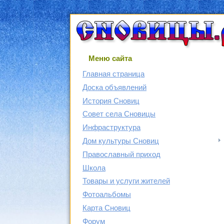
Меню сайта
Главная страница
Доска объявлений
История Сновиц
Совет села Сновицы
Инфраструктура
Дом культуры Сновиц
Православный приход
Школа
Товары и услуги жителей
Фотоальбомы
Карта Сновиц
Форум