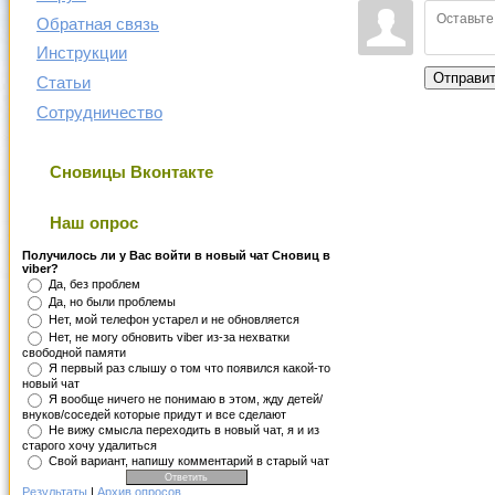
Обратная связь
Инструкции
Отправи
Статьи
Сотрудничество
Сновицы Вконтакте
Наш опрос
Получилось ли у Вас войти в новый чат Сновиц в
viber?
Да, без проблем
Да, но были проблемы
Нет, мой телефон устарел и не обновляется
Нет, не могу обновить viber из-за нехватки
свободной памяти
Я первый раз слышу о том что появился какой-то
новый чат
Я вообще ничего не понимаю в этом, жду детей/
внуков/соседей которые придут и все сделают
Не вижу смысла переходить в новый чат, я и из
старого хочу удалиться
Свой вариант, напишу комментарий в старый чат
Результаты
|
Архив опросов