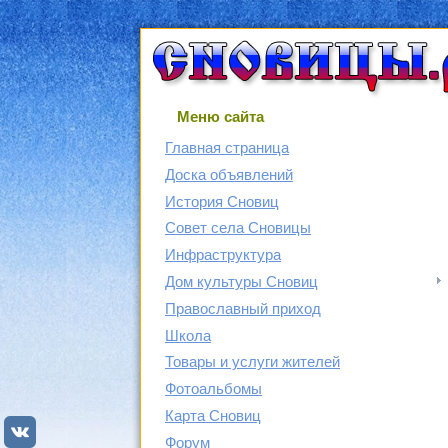
Меню сайта
Главная страница
Доска объявлений
История Сновиц
Совет села Сновицы
Инфраструктура
Дом культуры Сновиц
Православный приход
Школа
Товары и услуги жителей
Фотоальбомы
Карта Сновиц
Форум