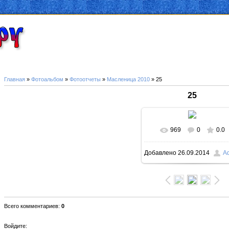
Главная
»
Фотоальбом
»
Фотоотчеты
»
Масленица 2010
» 25
25
969
0
0.0
В реальном размер
Добавлено
26.09.2014
A
1000x750
/ 213.6Kb
Всего комментариев
:
0
Войдите: