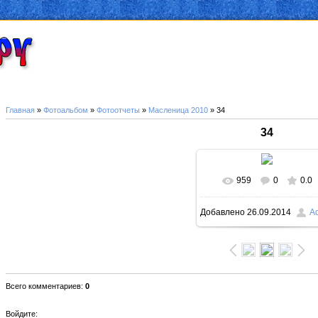
Главная
»
Фотоальбом
»
Фотоотчеты
»
Масленица 2010
» 34
34
959
0
0.0
В реальном размер
Добавлено
26.09.2014
A
1000x750
/ 235.8Kb
Всего комментариев
:
0
Войдите: