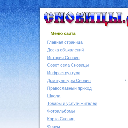
Меню сайта
Главная страница
Доска объявлений
История Сновиц
Совет села Сновицы
Инфраструктура
Дом культуры Сновиц
Православный приход
Школа
Товары и услуги жителей
Фотоальбомы
Карта Сновиц
Форум