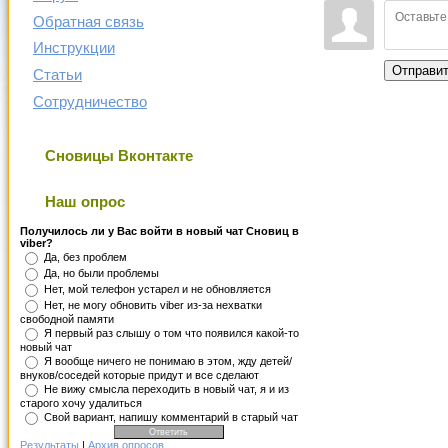
Обратная связь
Инструкции
Отправи
Статьи
Сотрудничество
Сновицы Вконтакте
Наш опрос
Получилось ли у Вас войти в новый чат Сновиц в
viber?
Да, без проблем
Да, но были проблемы
Нет, мой телефон устарел и не обновляется
Нет, не могу обновить viber из-за нехватки
свободной памяти
Я первый раз слышу о том что появился какой-то
новый чат
Я вообще ничего не понимаю в этом, жду детей/
внуков/соседей которые придут и все сделают
Не вижу смысла переходить в новый чат, я и из
старого хочу удалиться
Свой вариант, напишу комментарий в старый чат
Результаты
|
Архив опросов