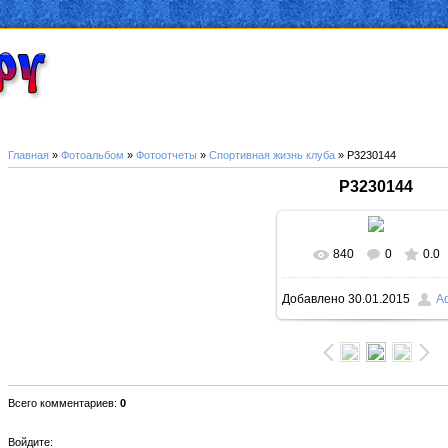
Главная
»
Фотоальбом
»
Фотоотчеты
»
Спортивная жизнь клуба
» P3230144
P3230144
840
0
0.0
В реальном размер
Добавлено
30.01.2015
A
1000x750
/ 101.0Kb
Всего комментариев
:
0
Войдите: