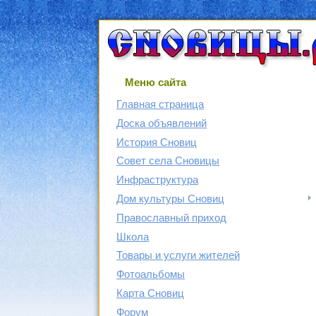
Меню сайта
Главная страница
Доска объявлений
История Сновиц
Совет села Сновицы
Инфраструктура
Дом культуры Сновиц
Православный приход
Школа
Товары и услуги жителей
Фотоальбомы
Карта Сновиц
Форум