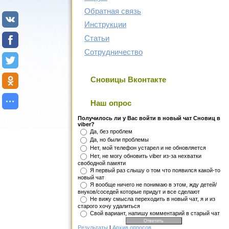
Обратная связь
Инструкции
Статьи
Сотрудничество
Сновицы Вконтакте
Наш опрос
Получилось ли у Вас войти в новый чат Сновиц в
viber?
Да, без проблем
Да, но были проблемы
Нет, мой телефон устарел и не обновляется
Нет, не могу обновить viber из-за нехватки
свободной памяти
Я первый раз слышу о том что появился какой-то
новый чат
Я вообще ничего не понимаю в этом, жду детей/
внуков/соседей которые придут и все сделают
Не вижу смысла переходить в новый чат, я и из
старого хочу удалиться
Свой вариант, напишу комментарий в старый чат
Результаты
|
Архив опросов