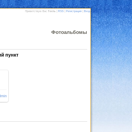
Приветствую Вас
Гость
|
RSS
|
Регистрация
|
Вход
Фотоальбомы
й пункт
е
dmin