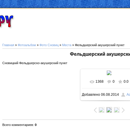
Главная
»
Фотоальбом
»
Фото Сновиц
»
Места
» Фельдшерский акушерский пункт
Фельдшерский акушерски
Сновицкий Фельдшерско-акушерский пункт
1368
0
0.0
В реальном размер
Добавлено
06.08.2014
A
1024x682
/ 208.0Kb
Всего комментариев
:
0