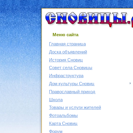
Меню сайта
Главная страница
Доска объявлений
История Сновиц
Совет села Сновицы
Инфраструктура
Дом культуры Сновиц
Православный приход
Школа
Товары и услуги жителей
Фотоальбомы
Карта Сновиц
Форум